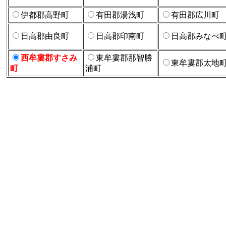
伊都郡高野町
有田郡湯浅町
有田郡広川町
日高郡由良町
日高郡印南町
日高郡みなべ
西牟婁郡すさみ
東牟婁郡那智勝
東牟婁郡太地
町
浦町